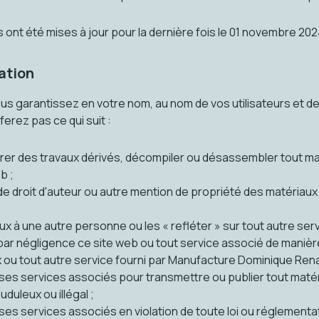
ont été mises à jour pour la dernière fois le 01 novembre 202
sation
vous garantissez en votre nom, au nom de vos utilisateurs et d
erez pas ce qui suit :
arer des travaux dérivés, décompiler ou désassembler tout maté
b ;
e droit d'auteur ou autre mention de propriété des matériaux e
x à une autre personne ou les « refléter » sur tout autre serv
par négligence ce site web ou tout service associé de manièr
 ou tout autre service fourni par Manufacture Dominique Ren
u ses services associés pour transmettre ou publier tout matér
duleux ou illégal ;
 ses services associés en violation de toute loi ou réglementat