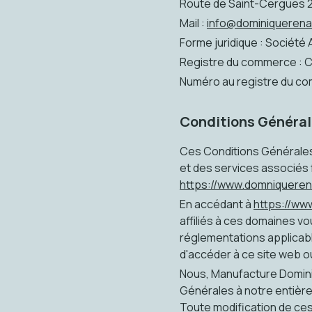
Route de Saint-Cergues 2
Mail :
info@dominiquerena
Forme juridique : Société
Registre du commerce : 
Numéro au registre du c
Conditions Généra
Ces Conditions Générales r
et des services associés
https://www.domniquere
En accédant à
https://ww
affiliés à ces domaines v
réglementations applicabl
d'accéder à ce site web o
Nous, Manufacture Dominiq
Générales à notre entière
Toute modification de ce