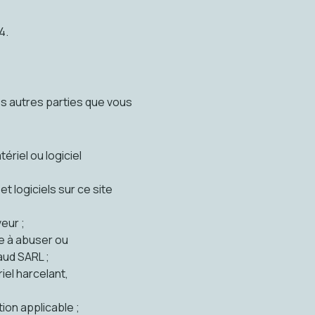
4.
es autres parties que vous
riel ou logiciel
t logiciels sur ce site
eur ;
e à abuser ou
aud SARL ;
iel harcelant,
ion applicable ;