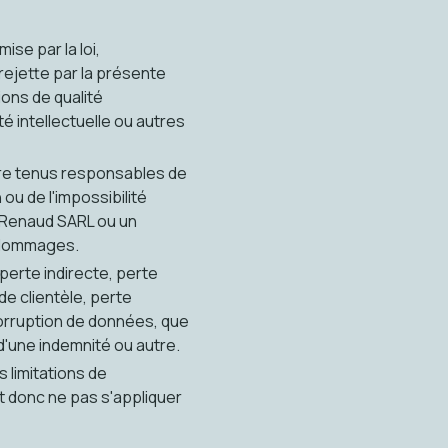
ise par la loi,
rejette par la présente
ions de qualité
é intellectuelle ou autres
re tenus responsables de
ou de l'impossibilité
e Renaud SARL ou un
s dommages.
perte indirecte, perte
de clientèle, perte
corruption de données, que
, d'une indemnité ou autre.
s limitations de
 donc ne pas s'appliquer