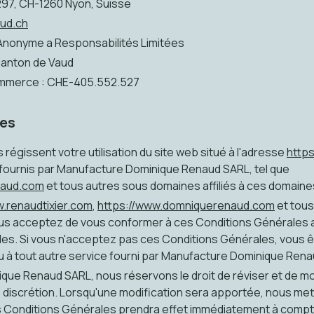
97, CH-1260 Nyon, Suisse
ud.ch
 Anonyme a Responsabilités Limitées
Canton de Vaud
ommerce : CHE-405.552.527
les
égissent votre utilisation du site web situé à l'adresse
https
 fournis par Manufacture Dominique Renaud SARL, tel que
naud.com
et tous autres sous domaines affiliés à ces domaine
w.renaudtixier.com
,
https://www.domniquerenaud.com
et tou
ous acceptez de vous conformer à ces Conditions Générales ain
es. Si vous n'acceptez pas ces Conditions Générales, vous êtes
u à tout autre service fourni par Manufacture Dominique Ren
ue Renaud SARL, nous réservons le droit de réviser et de mo
 discrétion. Lorsqu'une modification sera apportée, nous met
s Conditions Générales prendra effet immédiatement à compte