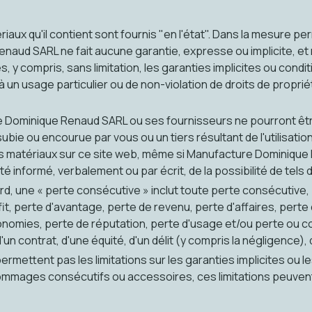
iaux qu'il contient sont fournis "en l'état". Dans la mesure perm
aud SARL ne fait aucune garantie, expresse ou implicite, et 
, y compris, sans limitation, les garanties implicites ou condit
un usage particulier ou de non-violation de droits de propriét
 Dominique Renaud SARL ou ses fournisseurs ne pourront êt
bie ou encourue par vous ou un tiers résultant de l'utilisation 
 les matériaux sur ce site web, même si Manufacture Dominiqu
té informé, verbalement ou par écrit, de la possibilité de tel
d, une « perte consécutive » inclut toute perte consécutive, 
fit, perte d'avantage, perte de revenu, perte d'affaires, perte 
onomies, perte de réputation, perte d'usage et/ou perte ou 
 d'un contrat, d'une équité, d'un délit (y compris la négligence)
ermettent pas les limitations sur les garanties implicites ou le
ommages consécutifs ou accessoires, ces limitations peuvent