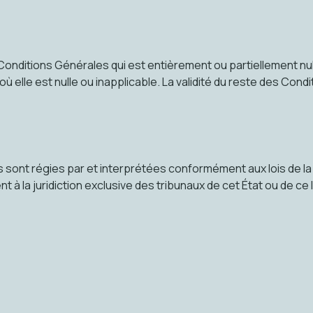
Conditions Générales qui est entièrement ou partiellement nul
ù elle est nulle ou inapplicable. La validité du reste des Cond
sont régies par et interprétées conformément aux lois de la
à la juridiction exclusive des tribunaux de cet État ou de ce l